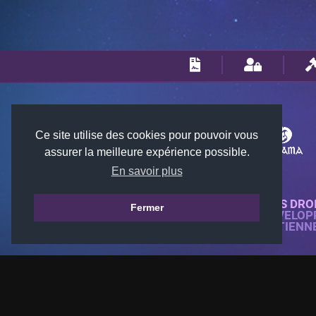
Ce site utilise des cookies pour pouvoir vous
assurer la meilleure expérience possible.
En savoir plus
© 2018-2026 KTARENA. TOUS DRO
Fermer
SITE WEB ENTIÈREMENT DÉVELOP
TOUTES LES IMAGES APPARTIENN
GAMES.