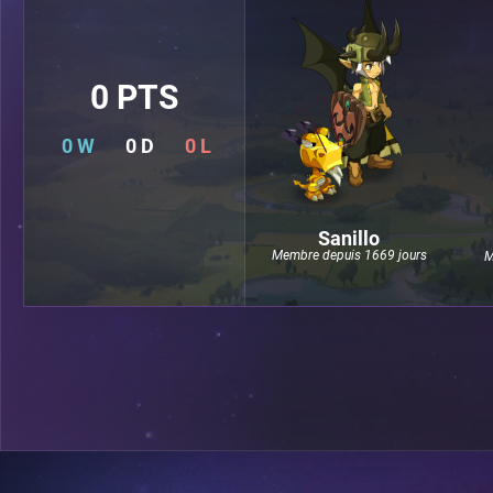
0 PTS
0 W
0 D
0 L
Sanillo
Membre depuis 1669 jours
M