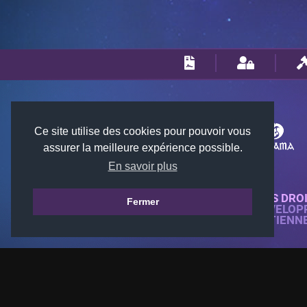
Ce site utilise des cookies pour pouvoir vous
assurer la meilleure expérience possible.
En savoir plus
© 2018-2026 KTARENA. TOUS DRO
Fermer
SITE WEB ENTIÈREMENT DÉVELOP
TOUTES LES IMAGES APPARTIENN