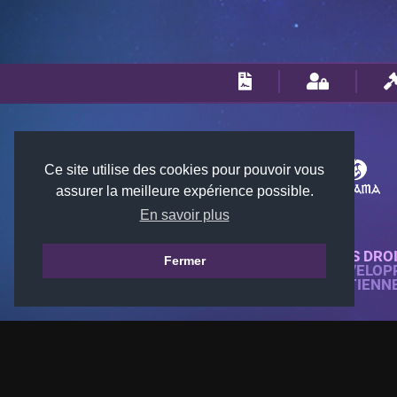
Ce site utilise des cookies pour pouvoir vous
assurer la meilleure expérience possible.
En savoir plus
© 2018-2026 KTARENA. TOUS DRO
Fermer
SITE WEB ENTIÈREMENT DÉVELOP
TOUTES LES IMAGES APPARTIENN