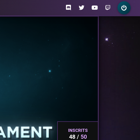
INSCRITS
48
50