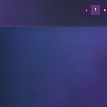
«
1
»