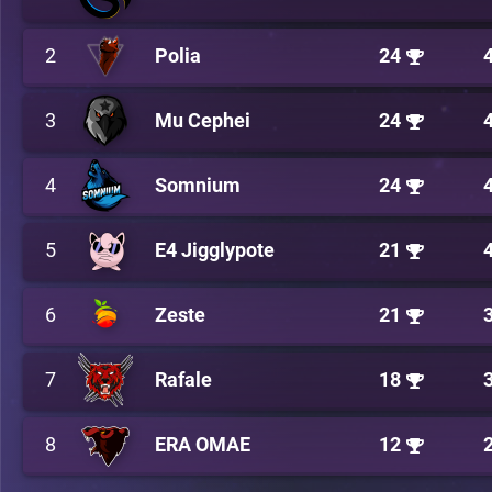
2
Polia
24
3
Mu Cephei
24
4
Somnium
24
5
E4 Jigglypote
21
6
Zeste
21
7
Rafale
18
8
ERA OMAE
12