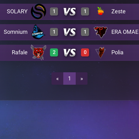
SOLARY
Zeste
1
1
0
3
A20
Somnium
ERA OMAE
1
1
0
2
A20
2
0
A20
Rafale
Polia
2
0
0
2
A20
3
0
A20
2
1
A20
«
1
»
2
0
A20
3
0
A20