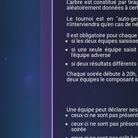
L'arbre est constitué par tir
aléatoirement données à cer
Le tournoi est en "auto-ge
n'interviendra qu'en cas de n
Il est obligatoire pour chaque é
si les deux équipes saisiss
si une seule équipe saisit
l'équipe adverse
si deux résultats différents 
Chaque soirée débute à 20h, e
deux équipes le composant s
Une équipe peut déclarer ses a
ceux-ci ne sont pas présent
ceux-ci ne sont pas présent
soirée
ceux-ci ne sont pas prêt à c