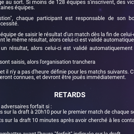
age au sort. Si moins de 128 équipes s'inscrivent, des v
taines équipes.
stion", chaque participant est responsable de son bo
écessité.
quipe de saisir le résultat d'un match dès la fin de celui-ci.
ent le même résultat, alors celui-ci est validé automatiq
 un résultat, alors celui-ci est validé automatiquemen
sont saisis, alors l'organisation tranchera
t il n'y a pas d'heure définie pour les matchs suivants. 
eront connues, et devront être joués immédiatement.
RETARDS
dversaires forfait si :
s sur la draft à 20h10 pour le premier match de chaque s
s sur la draft 10 minutes après avoir cherché à les con
ombattre avant l'heure "forfeit" indiquée sur la draft