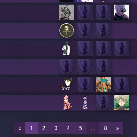
«
1
2
3
4
5
…
8
»