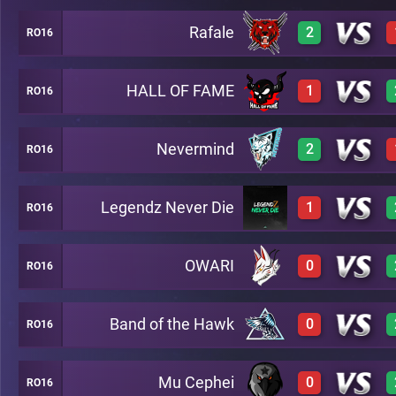
Rafale
2
RO16
3
A18
HALL OF FAME
1
RO16
3
A18
3
A19
Nevermind
2
RO16
0
A18
0
A19
Legendz Never Die
1
RO16
A20
3
A18
3
A19
OWARI
0
RO16
2
A20
1
A18
0
A19
Band of the Hawk
0
RO16
0
A20
0
A18
0
A19
Mu Cephei
0
RO16
3
A20
0
A18