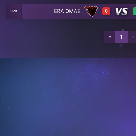
ERA OMAE
0
3RD
3
A29
0
A29
«
1
»
3
A29
0
A29
A24
A24