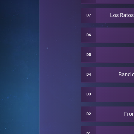
Los Rato
D7
D6
D5
Band 
D4
D3
Fro
D2
D1