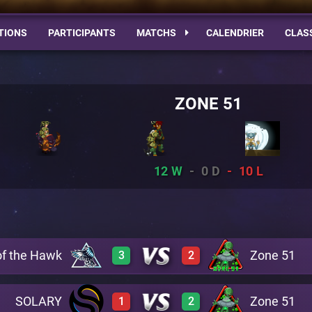
TIONS
PARTICIPANTS
MATCHS
CALENDRIER
CLAS
ZONE 51
12
0
10
of the Hawk
Zone 51
3
2
SOLARY
Zone 51
1
2
3
0
A19