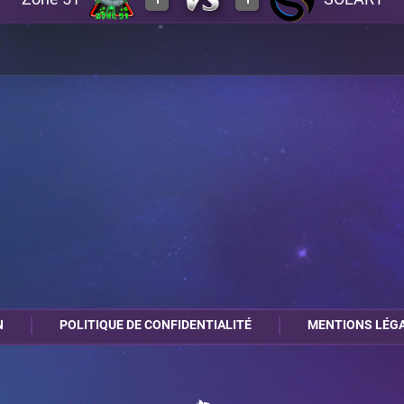
0
3
A3
0
3
A27
3
0
A17
0
3
A3
0
3
A17
N
POLITIQUE DE CONFIDENTIALITÉ
MENTIONS LÉG