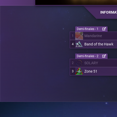
INFORMA
Demi-finales - 1
Mandarine
1
Band of the Hawk
4
Demi-finales - 2
SOLARY
2
Zone 51
3