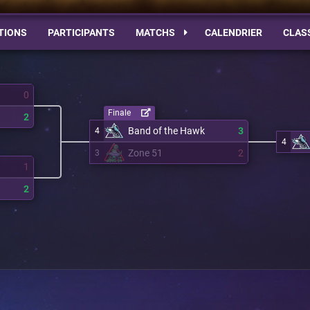
TIONS
PARTICIPANTS
MATCHS
CALENDRIER
CLAS
0
Finale
2
Band of the Hawk
3
4
4
Zone 51
2
3
1
2