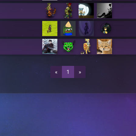
«
1
»