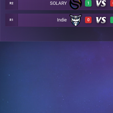
SOLARY
1
R2
0
A7
Indie
0
R1
3
A13
0
B4