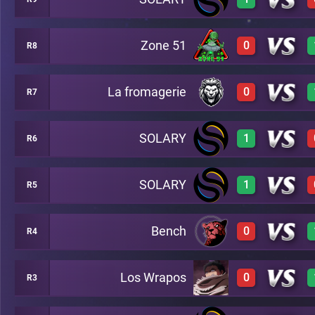
0
A12
Zone 51
0
R8
3
A15
La fromagerie
0
R7
0
A3
SOLARY
1
R6
0
A10
SOLARY
1
R5
3
A5
Bench
0
R4
3
A2
Los Wrapos
0
R3
0
A8