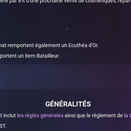
té par 8% d'une prochaine vente de cosmétiques, réparti 
at remportent également un Ecuthéa d'Or.
ortent un item Batailleur.
GÉNÉRALITÉS
 inclut
les règles générales
ainsi que le règlement de
la
ST.