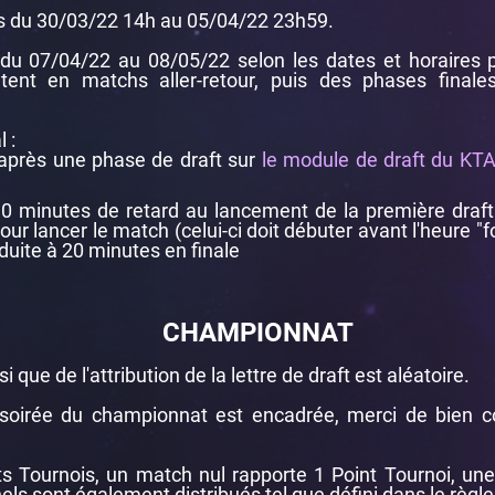
es du 30/03/22 14h au 05/04/22 23h59.
u 07/04/22 au 08/05/22 selon les dates et horaires pr
ntent en matchs aller-retour, puis des phases final
 :
 après une phase de draft sur
le module de draft du KT
 10 minutes de retard au lancement de la première draft
our lancer le match (celui-ci doit débuter avant l'heure "fo
duite à 20 minutes en finale
CHAMPIONNAT
 que de l'attribution de la lettre de draft est aléatoire.
oirée du championnat est encadrée, merci de bien c
ts Tournois, un match nul rapporte 1 Point Tournoi, un
els sont également distribués tel que défini dans le règl