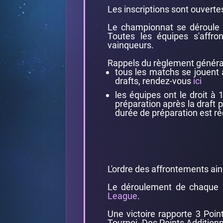
Les inscriptions sont ouvert
Le championnat se déroule d
Toutes les équipes s'affro
vainqueurs.
Rappels du règlement général
tous les matchs se jouent
drafts, rendez-vous
ici
les équipes ont le droit à
préparation après la draft p
durée de préparation est ré
L'ordre des affrontements ainsi
Le déroulement de chaque s
League
.
Une victoire rapporte 3 Poin
Tournoi. Des Points Additionn