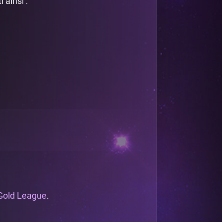
ainsi :
 Gold League
.