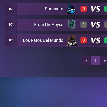
Somnium
0
D7
3
A26
FromTheAbyss
1
D7
0
A26
3
A26
Los Ratos Del Mundo
0
D7
0
A26
0
A26
0
A26
«
1
»
3
A26
0
A26