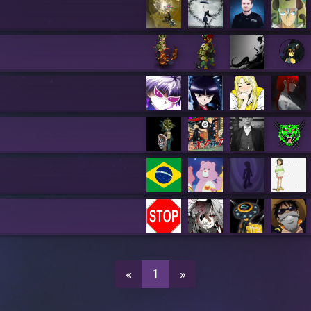
«
1
»