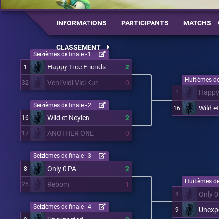
INFORMATIONS
PARTICIPANTS
MATCHS
CLASSEMENT
Seizièmes de finale - 1
Happy Tree Friends
2
1
Huitièmes de 
Veni Vidi Vici Kur
0
32
Happy 
1
Seizièmes de finale - 2
Wild e
16
Wild et Neylen
2
16
ANOTHER ONE
0
17
Seizièmes de finale - 3
Only 0 PA
2
8
Huitièmes de 
Reborn
1
25
Only 0
8
Seizièmes de finale - 4
Unexp
9