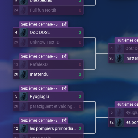
Unexpected
2
9
Full fun No tilt
0
24
Seizièmes de finale - 5
OoC DOSE
2
4
Huitièmes de 
Unknow Text ID
0
29
OoC D
4
Seizièmes de finale - 6
Inatte
20
RafaleXD
0
13
Inattendu
2
20
Seizièmes de finale - 7
Ryugluglu
2
5
Huitièmes de 
paraziguent et valdingument XD
0
28
Ryugl
5
Seizièmes de finale - 8
12
les pompiers primordiaux
2
12