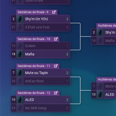
Open Krala
1
21
Seizièmes de finale - 9
Shy'm On YOU
2
2
Huitièmes de 
Il Était une Fois
0
31
Shy'm
2
Seizièmes de finale - 10
Mafia
18
Golem
1
15
Mafia
2
18
Seizièmes de finale - 11
Mute ou Tapin
2
7
Huitièmes de 
Ank'ar-thon
1
26
Mute o
7
Seizièmes de finale - 12
ALED
10
ALED
2
10
No Skill Gang
0
23