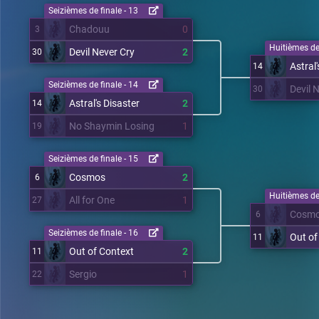
Seizièmes de finale - 13
Chadouu
0
3
Huitièmes de 
Devil Never Cry
2
30
Astral'
14
Seizièmes de finale - 14
Devil 
30
Astral's Disaster
2
14
No Shaymin Losing
1
19
Seizièmes de finale - 15
Cosmos
2
6
Huitièmes de 
All for One
1
27
Cosm
6
Seizièmes de finale - 16
Out of
11
Out of Context
2
11
Sergio
1
22