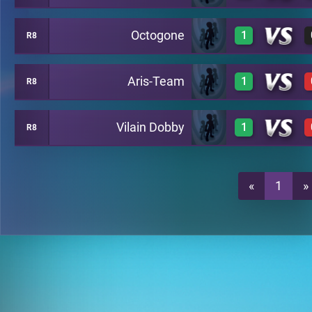
Octogone
1
R8
1
T7-8
Aris-Team
1
R8
1
T7-8
Vilain Dobby
1
R8
1
T7-8
1
T7-8
«
1
»