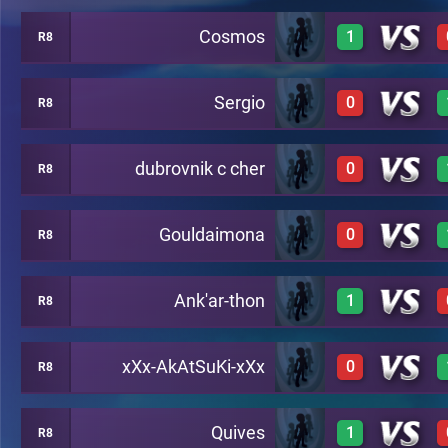
Cosmos
1
R8
1
T7-8
Sergio
0
R8
1
T7-8
dubrovnik c cher
0
R8
0
T7-8
Gouldaimona
0
R8
0
T7-8
Ank'ar-thon
1
R8
0
T7-8
xXx-AkAtSuKi-xXx
0
R8
1
T7-8
Quives
1
R8
0
T7-8