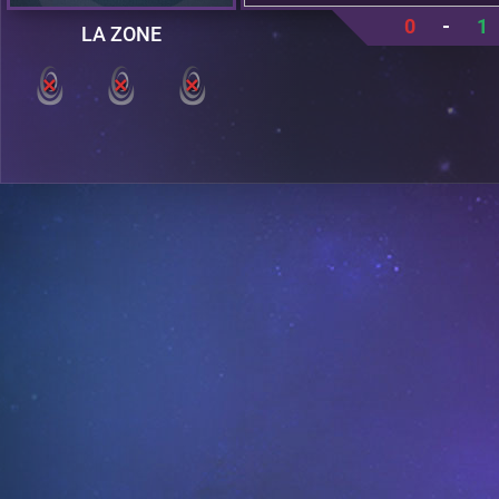
0
-
1
LA ZONE