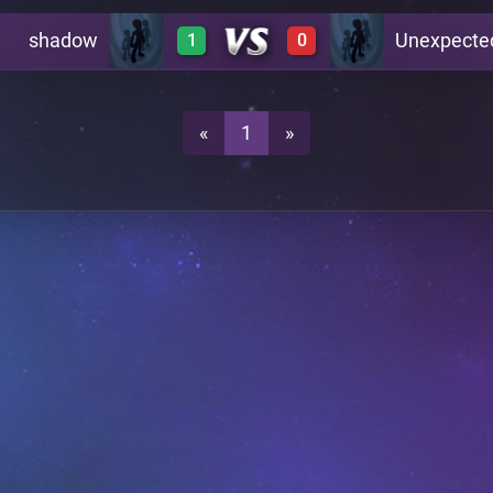
shadow
Unexpecte
1
0
1
0
1
0
«
1
»