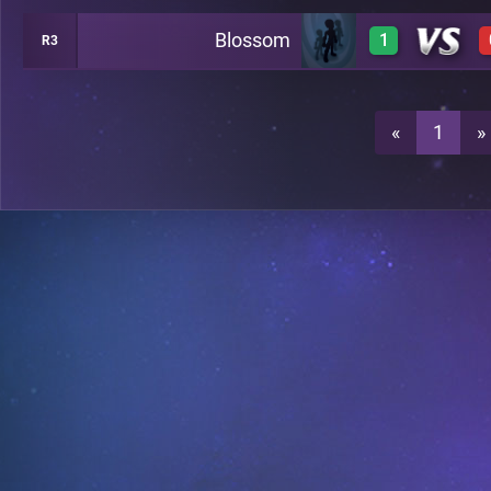
Blossom
1
R3
0
1
«
1
»