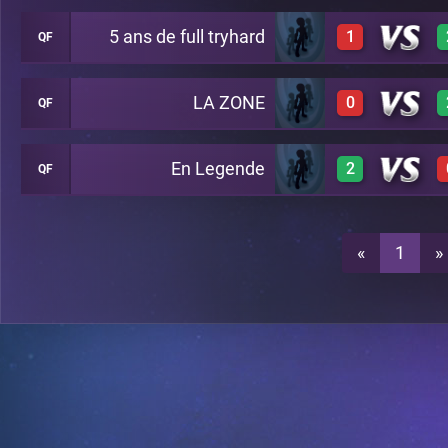
5 ans de full tryhard
1
QF
1
LA ZONE
0
QF
1
1
En Legende
2
QF
0
0
1
«
1
»
0
0
1