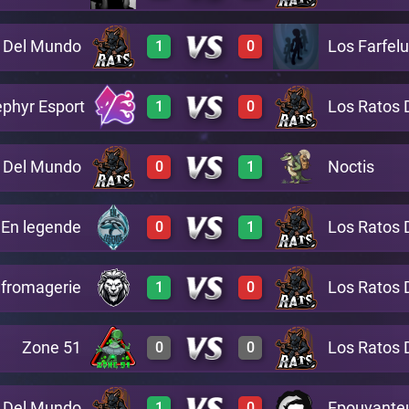
s Del Mundo
Los Farfel
1
0
3
0
A20
3
0
A28
phyr Esport
Los Ratos 
1
0
3
0
A11
0
3
A20
s Del Mundo
Noctis
0
1
3
0
A27
2
0
A7
En legende
Los Ratos 
0
1
0
3
A25
0
3
A12
 fromagerie
Los Ratos 
1
0
0
3
A3
Zone 51
Los Ratos 
0
0
3
0
A5
s Del Mundo
Epouvante
1
0