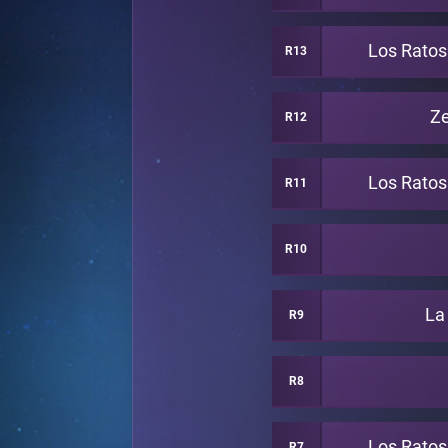
Los Rato
R13
Ze
R12
Los Rato
R11
R10
La
R9
R8
Los Rato
R7