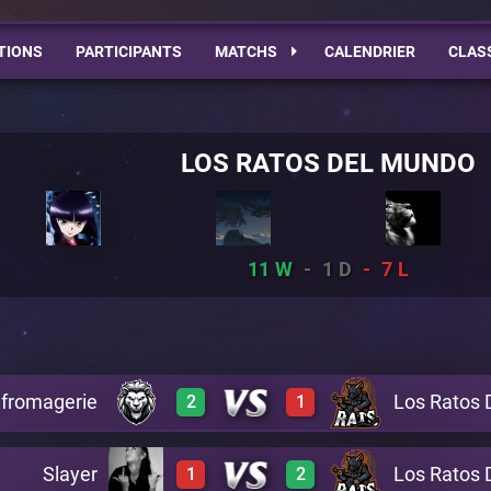
TIONS
PARTICIPANTS
MATCHS
CALENDRIER
CLAS
LOS RATOS DEL MUNDO
11
1
7
 fromagerie
Los Ratos 
2
1
Slayer
Los Ratos 
1
2
0
2
A28