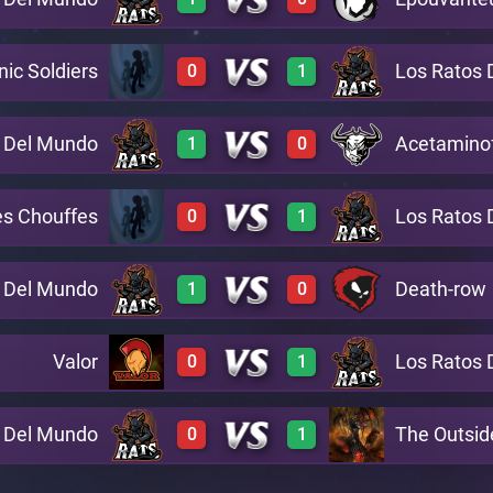
1
1
A16
ic Soldiers
Los Ratos 
0
1
3
0
A8
s Del Mundo
Acetamino
1
0
0
3
A17
es Chouffes
Los Ratos 
0
1
3
0
B10
s Del Mundo
Death-row
1
0
0
3
B13
Valor
Los Ratos 
0
1
3
0
C14
s Del Mundo
The Outsid
0
1
0
2
B15