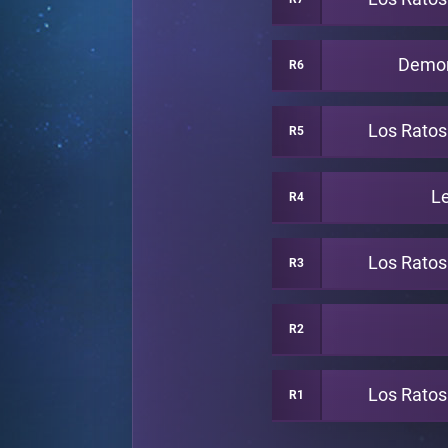
Demon
R6
Los Rato
R5
L
R4
Los Rato
R3
R2
Los Rato
R1