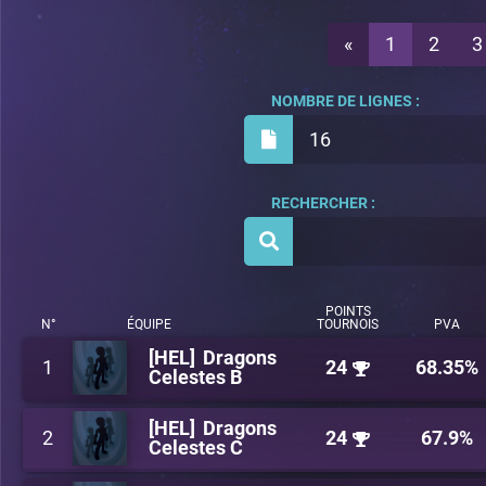
«
1
2
3
NOMBRE DE LIGNES :
16
RECHERCHER :
POINTS
N°
ÉQUIPE
TOURNOIS
PVA
[HEL] Dragons
1
24
68.35%
Celestes B
[HEL] Dragons
2
24
67.9%
Celestes C