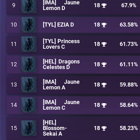
[IMA] Jaune
9
18
67.9%
Lemon D
10
[TYL] EZIA D
18
63.58%
[TYL] Princess
11
18
61.73%
Lovers C
[HEL] Dragons
12
18
61.11%
Celestes D
[IMA] Jaune
13
18
59.88%
Lemon A
[IMA] Jaune
14
18
58.64%
Lemon C
[HEL]
15
Blossom-
18
58.23%
Sekai A