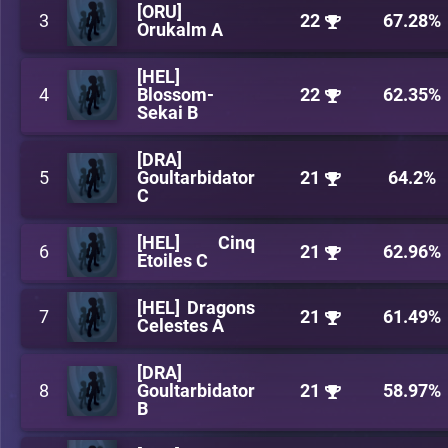
[ORU]
3
22
67.28%
Orukalm A
[HEL]
4
Blossom-
22
62.35%
Sekai B
[DRA]
5
Goultarbidator
21
64.2%
C
[HEL] Cinq
6
21
62.96%
Etoiles C
[HEL] Dragons
7
21
61.49%
Celestes A
[DRA]
8
Goultarbidator
21
58.97%
B