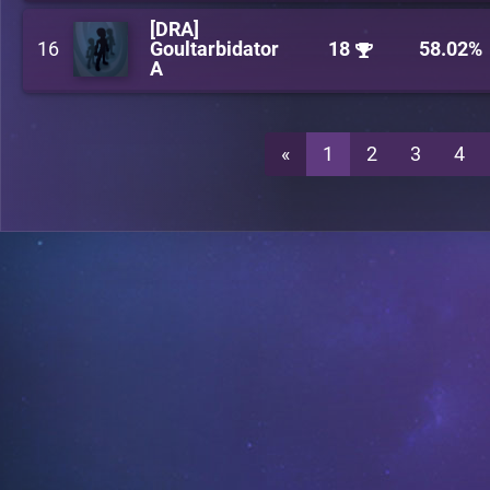
[DRA]
16
Goultarbidator
18
58.02%
A
«
1
2
3
4