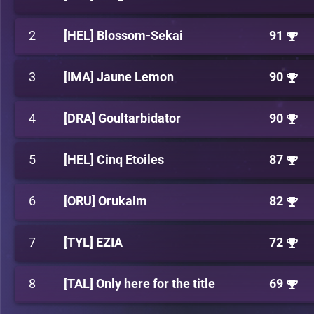
2
[HEL] Blossom-Sekai
91
3
[IMA] Jaune Lemon
90
4
[DRA] Goultarbidator
90
5
[HEL] Cinq Etoiles
87
6
[ORU] Orukalm
82
7
[TYL] EZIA
72
8
[TAL] Only here for the title
69