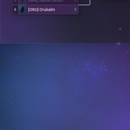
[IMA] Jaune Lemon
0
3
[ORU] Orukalm
3
6