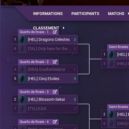
INFORMATIONS
PARTICIPANTS
MATCHS
CLASSEMENT
Quarts de finale - 1
[HEL] Dragons Celestes
3
1
Demi-finales 
[TAL] Only here for the title
0
8
[HEL] 
1
Quarts de finale - 2
[HEL] 
5
[DRA] Goultarbidator
1
4
[HEL] Cinq Etoiles
3
5
Quarts de finale - 3
[HEL] Blossom-Sekai
3
2
Demi-finales 
[TYL] EZIA
2
7
[HEL] 
2
Quarts de finale - 4
[ORU]
6