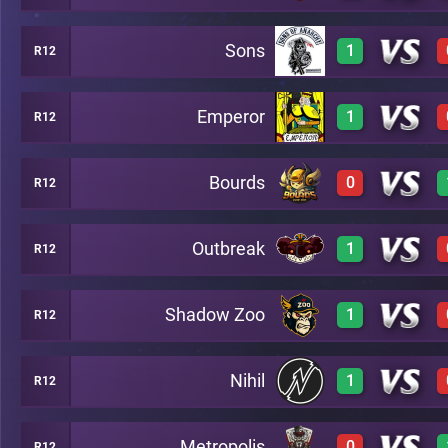
Sons
1
R12
3
C46
Emperor
1
R12
2
C46
Bourds
0
R12
2
C46
Outbreak
1
R12
2
C46
Shadow Zoo
1
R12
3
C46
Nihil
1
R12
3
C46
Metropolis
0
R12