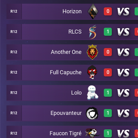
Horizon
0
R12
2
C46
RLCS
1
R12
0
C46
Another One
0
R12
3
C46
Full Capuche
0
R12
2
C46
Lolo
1
R12
0
C46
Epouvanteur
1
R12
3
C46
Faucon Tigré
1
R12
2
C46