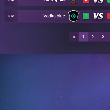
3
C46
Vodka blue
1
R12
0
C46
3
C46
«
1
2
3