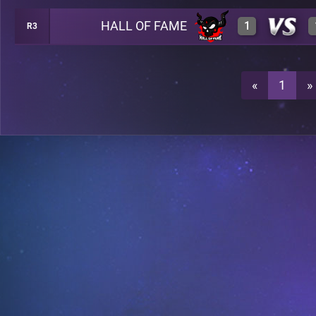
HALL OF FAME
1
R3
3
A10
2
A10
«
1
»
3
A10
2
A10