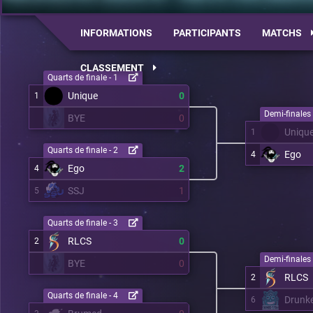
INFORMATIONS
PARTICIPANTS
MATCHS
CLASSEMENT
Quarts de finale - 1
Unique
0
1
Demi-finales 
BYE
0
Uniqu
1
Quarts de finale - 2
Ego
4
Ego
2
4
SSJ
1
5
Quarts de finale - 3
RLCS
0
2
Demi-finales 
BYE
0
RLCS
2
Quarts de finale - 4
Drunk
6