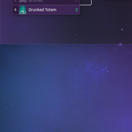
Brumed
0
3
Drunked Totem
2
6