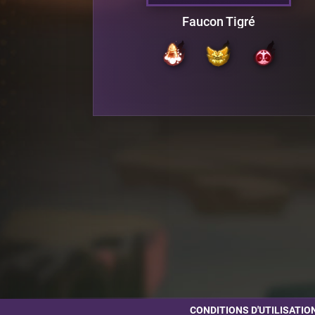
i
Faucon Tigré
CONDITIONS D'UTILISATIO