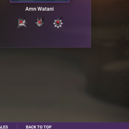
Amn Watani
ALES
BACK TO TOP