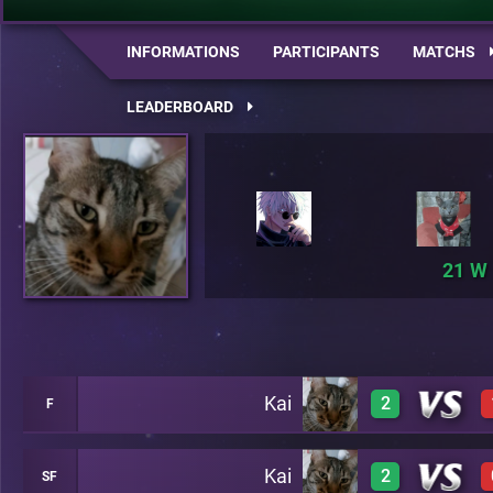
INFORMATIONS
PARTICIPANTS
MATCHS
LEADERBOARD
21
Kai
2
F
Kai
2
SF
3
A23