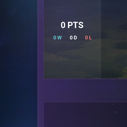
0 PTS
0 W
0 D
0 L