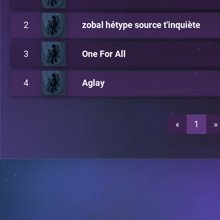
2
zobal hétype source t'inquiète
3
One For All
4
Aglay
«
1
»