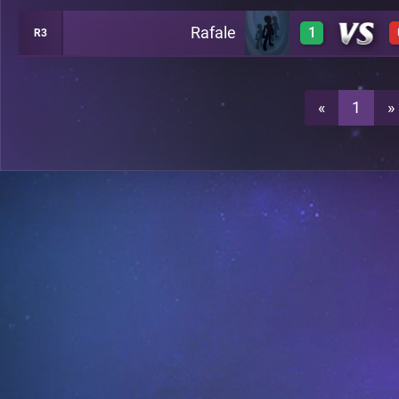
Rafale
1
R3
1
A21
1
A21
«
1
»