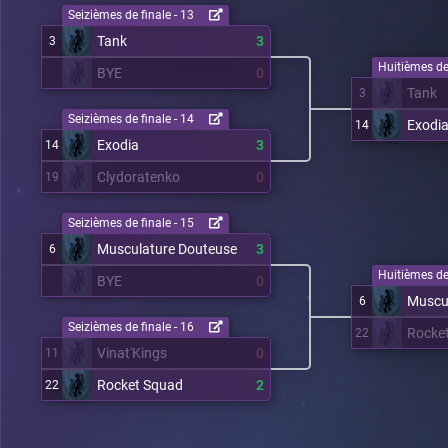
Seizièmes de finale - 13
Tank
3
3
Huitièmes de 
BYE
0
Tank
3
Seizièmes de finale - 14
Exodi
14
Exodia
3
14
Clydoratenko
0
19
Seizièmes de finale - 15
Musculature Douteuse
3
6
Huitièmes de 
BYE
0
Muscu
6
Seizièmes de finale - 16
Rocke
22
Vinat'Kings
0
11
Rocket Squad
2
22