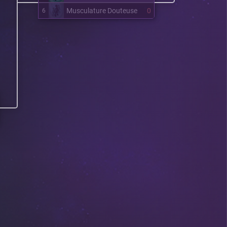
Musculature Douteuse
0
6