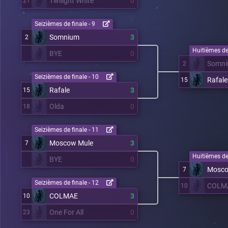
Twilight White
0
21
Seizièmes de finale - 9
Somnium
3
2
Huitièmes de 
BYE
0
Somn
2
Seizièmes de finale - 10
Rafale
15
Rafale
3
15
Olda
0
18
Seizièmes de finale - 11
Moscow Mule
3
7
Huitièmes de 
BYE
0
Mosco
7
Seizièmes de finale - 12
COLM
10
COLMAE
3
10
One For All
0
23