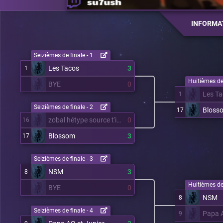
INFORMA
Seizièmes de finale - 1
Les Tacos
3
1
Huitièmes de 
BYE
0
Les T
1
Seizièmes de finale - 2
Bloss
17
zobal hétype source t'inquiète
0
16
Blossom
3
17
Seizièmes de finale - 3
NSM
3
8
Huitièmes de 
BYE
0
NSM
8
Seizièmes de finale - 4
Papa A
9