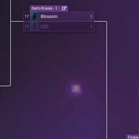
Demi-finales - 1
Blossom
3
17
LDC
0
13
Finale