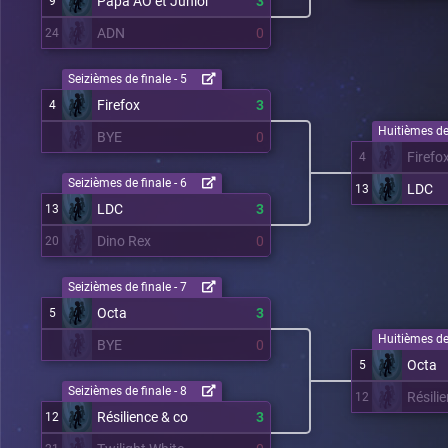
Papa AO et Junior
3
9
ADN
0
24
Seizièmes de finale - 5
Firefox
3
4
Huitièmes de 
BYE
0
Firefo
4
Seizièmes de finale - 6
LDC
13
LDC
3
13
Dino Rex
0
20
Seizièmes de finale - 7
Octa
3
5
Huitièmes de 
BYE
0
Octa
5
Seizièmes de finale - 8
Résili
12
Résilience & co
3
12