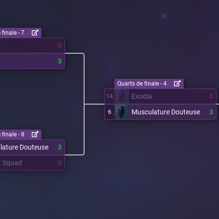
finale - 7
0
a
3
Quarts de finale - 4
Exodia
0
14
Musculature Douteuse
3
6
finale - 8
lature Douteuse
3
t Squad
0