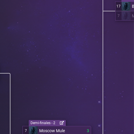
17
7
Demi-finales - 2
Moscow Mule
3
7