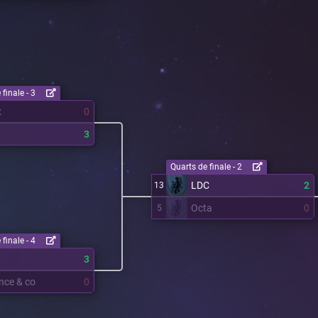
finale - 3
x
0
3
Quarts de finale - 2
LDC
2
13
Octa
0
5
finale - 4
3
ence & co
0