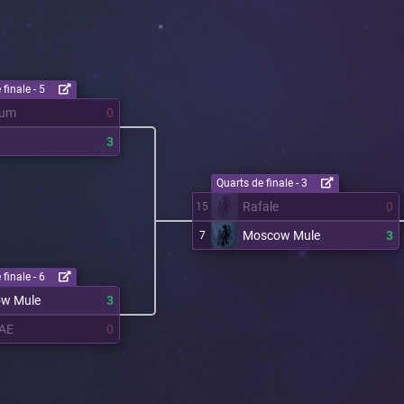
finale - 5
ium
0
3
Quarts de finale - 3
Rafale
0
15
Moscow Mule
3
7
finale - 6
w Mule
3
AE
0