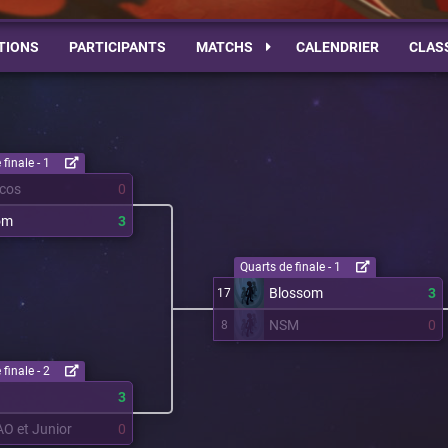
TIONS
PARTICIPANTS
MATCHS
CALENDRIER
CLAS
finale - 1
acos
0
om
3
Quarts de finale - 1
Blossom
3
17
NSM
0
8
finale - 2
3
O et Junior
0