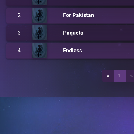
2
For Pakistan
3
Paqueta
4
Endless
«
1
»