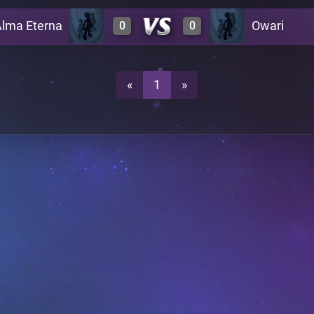
lma Eterna
Owari
0
0
0
0
A24
0
0
A24
«
1
»