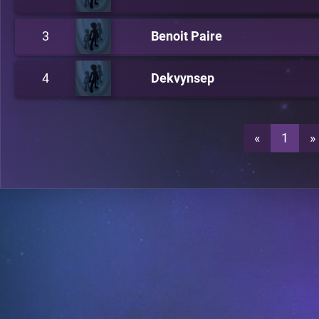
3
Benoit Paire
4
Dekvynsep
«
1
»