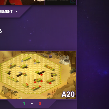
SEMENT
6
A20
1
-
0