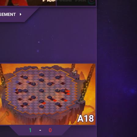
SEMENT
A18
1
-
0