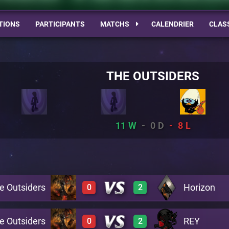
TIONS
PARTICIPANTS
MATCHS
CALENDRIER
CLAS
THE OUTSIDERS
11
0
8
e Outsiders
Horizon
0
2
e Outsiders
REY
0
2
0
3
A29