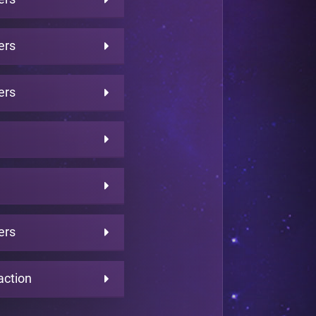
ers
ers
ers
action