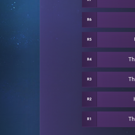
R6
R5
Th
R4
Th
R3
R2
Th
R1