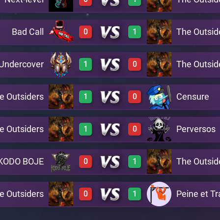
3
0
A4
Bad Call
The Outsid
0
1
0
3
A10
Undercover
The Outsid
1
0
0
3
A17
e Outsiders
Censure
1
0
2
0
A5
e Outsiders
Perversos
1
0
2
0
A3
KODO BOJE
The Outsid
0
1
2
0
A11
e Outsiders
Peine et Tr
0
1
0
3
A16