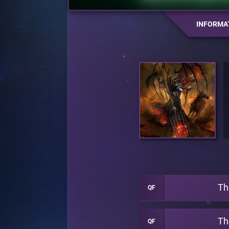
INFORMA
Th
QF
Th
QF