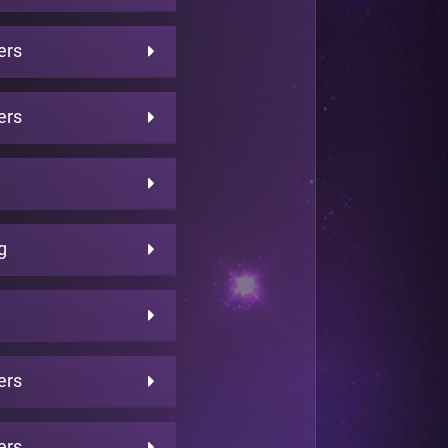
ers
ers
g
ers
ers