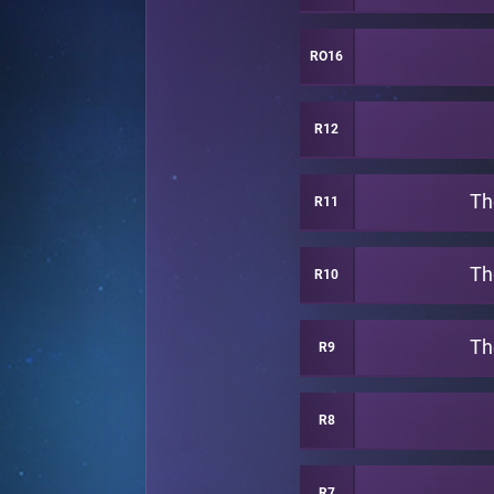
RO16
R12
Th
R11
Th
R10
Th
R9
R8
R7