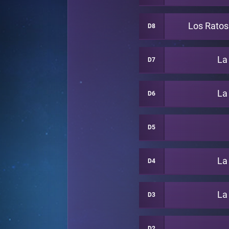
Los Rato
D8
La
D7
La
D6
D5
La
D4
La
D3
D2