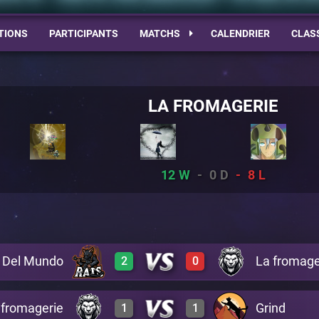
TIONS
PARTICIPANTS
MATCHS
CALENDRIER
CLAS
LA FROMAGERIE
12
0
8
s Del Mundo
La fromage
2
0
 fromagerie
Grind
1
1
3
0
A26