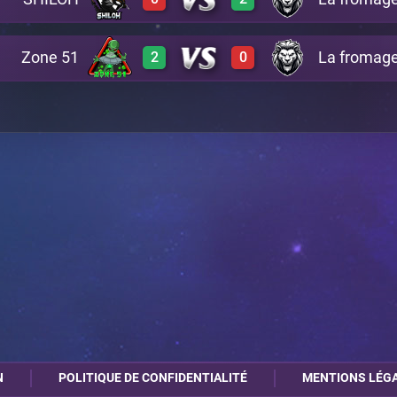
3
0
A28
3
0
A14
Zone 51
La fromage
2
0
0
3
A23
3
0
A28
2
0
A29
0
3
A23
3
0
A29
N
POLITIQUE DE CONFIDENTIALITÉ
MENTIONS LÉG