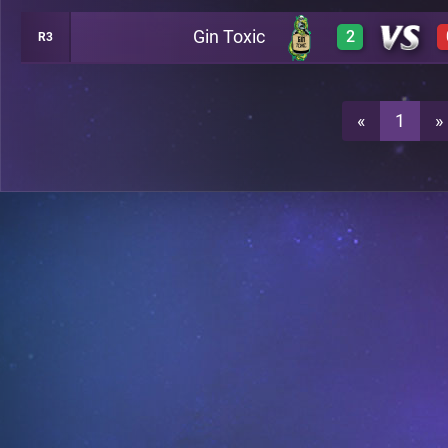
Gin Toxic
2
R3
0
A18
3
A18
«
1
»
3
A18
2
A18