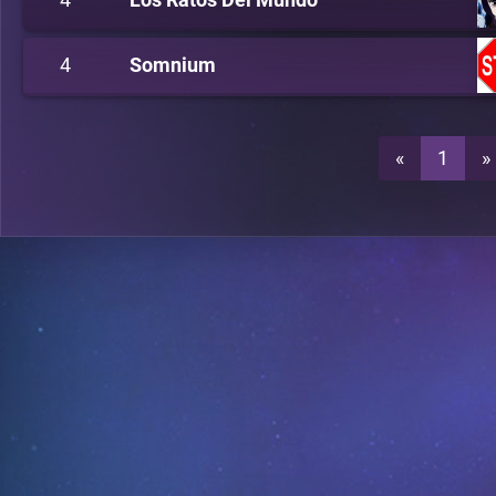
4
Somnium
«
1
»