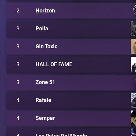
2
Horizon
3
Polia
3
Gin Toxic
3
HALL OF FAME
3
Zone 51
4
Rafale
4
Semper
4
Los Ratos Del Mundo