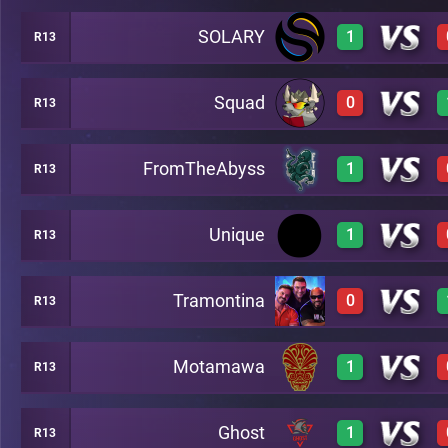
SOLARY
1
R13
3
C17
Squad
0
R13
3
C17
FromTheAbyss
1
R13
0
C17
Unique
1
R13
3
C17
Tramontina
0
R13
2
C17
Motamawa
1
R13
0
C17
Ghost
1
R13
2
C17