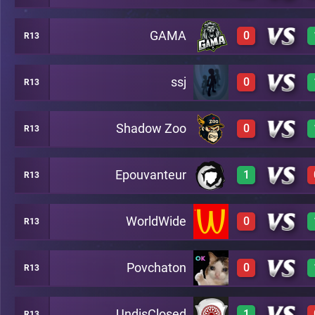
GAMA
0
R13
3
C17
ssj
0
R13
0
C17
Shadow Zoo
0
R13
0
C17
Epouvanteur
1
R13
0
C17
WorldWide
0
R13
3
C17
Povchaton
0
R13
0
C17
UndisClosed
1
R13