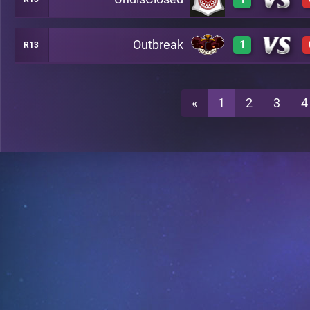
0
C17
Outbreak
1
R13
3
C17
3
C17
«
1
2
3
4