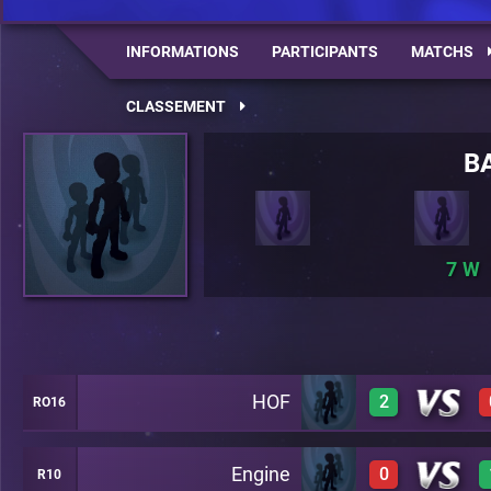
INFORMATIONS
PARTICIPANTS
MATCHS
CLASSEMENT
B
7
HOF
2
RO16
Engine
0
R10
3
C6