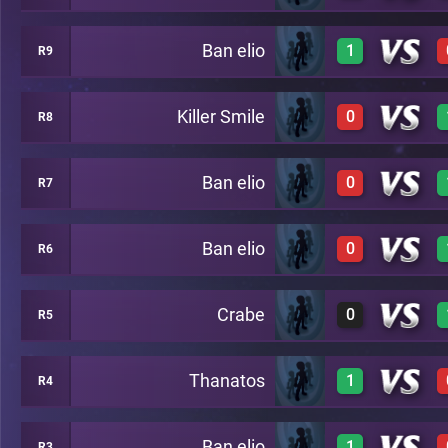
Ban elio
1
R9
2
C36
3
C6
Killer Smile
0
R8
3
C5
Ban elio
0
R7
C22
0
C26
Ban elio
0
R6
0
C27
Crabe
0
R5
0
C43
Thanatos
1
R4
0
C45
Ban elio
1
R3