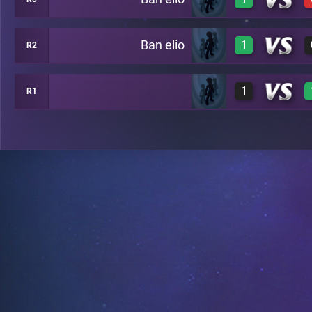
3
C39
Ban elio
1
R2
3
C19
1
R1
3
C14
0
C35