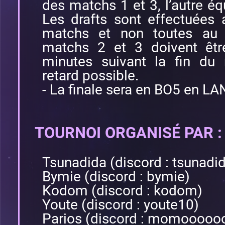
des matchs 1 et 3, l’autre éq
Les drafts sont effectuées
matchs et non toutes au 
matchs 2 et 3 doivent êtr
minutes suivant la fin du
retard possible.
- La finale sera en BO5 en LA
TOURNOI ORGANISÉ PAR :
Tsunadida (discord : tsunadi
Bymie (discord : bymie)
Kodom (discord : kodom)
Youte (discord : youte10)
Parios (discord : momoooo