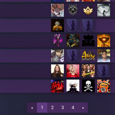
«
1
2
3
4
»