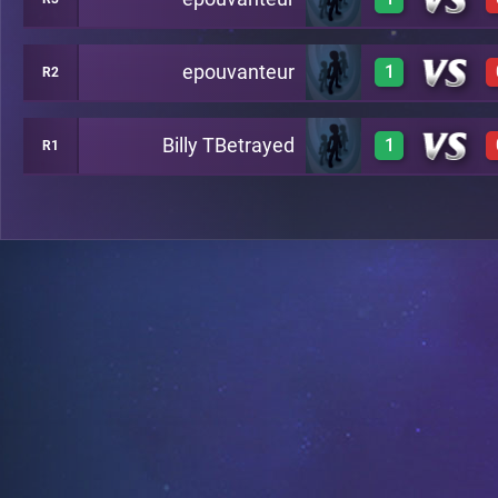
3
C39
epouvanteur
1
R2
3
C19
Billy TBetrayed
1
R1
2
C14
3
C35