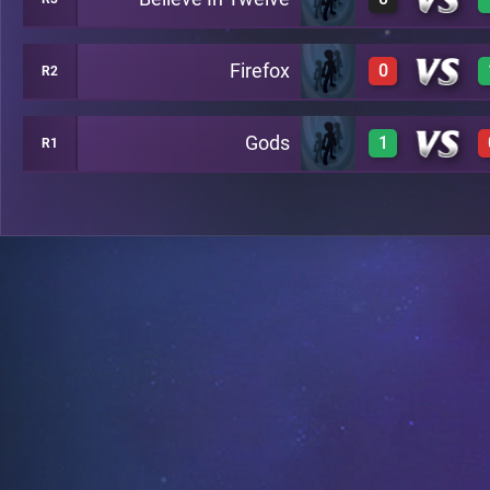
3
C39
Firefox
0
R2
0
C19
Gods
1
R1
0
C14
3
C35